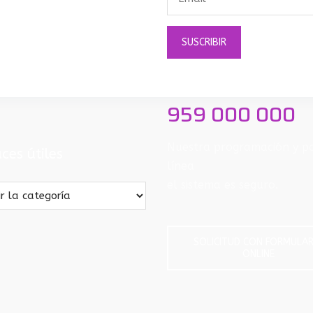
959 000 000
Nuestra programación y p
ces útiles
línea
el sistema es seguro.
s
SOLICITUD CON FORMULAR
ONLINE