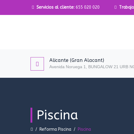
Servicios al cliente:
655 020 020
Trabaja
Alicante (Gran Alacant)
Avenida Noruega 1, BUNGALOW 21 URB 
Piscina
/
Reforma Piscina
/
Piscina