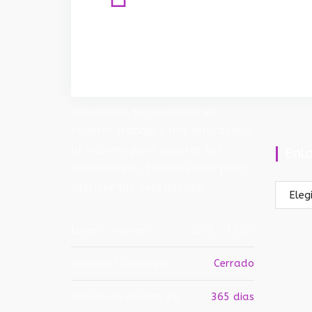
Valoramos tu confianza en
nuestro trabajo y nos esforzamos
al máximo para superar tus
Enla
expectativas. Estamos aquí para
atender tus necesidades.
Enlace
útiles
Lunes - Viernes
8:00 - 18:00
Sábado / Domingo
Cerrado
Servicio de Averías 24
365 dias