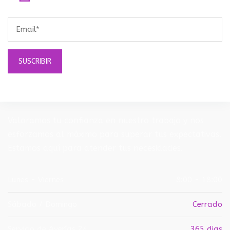
Valoramos tu confianza en nuestro trabajo y nos
esforzamos al máximo para superar tus expectativas.
Estamos aquí para atender tus necesidades.
Lunes - Viernes
8:00 - 18:00
Sábado / Domingo
Cerrado
Servicio de Averías 24
365 dias