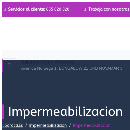
Servicios al cliente:
655 020 020
Trabaja con nosotros
Alicante (Gran Alacant)
Avenida Noruega 1, BUNGALOW 21 URB NOVAMAR 3
Impermeabilizacion
Soroca.es
/
Impermeabilizacion
/
Impermeabilizacion