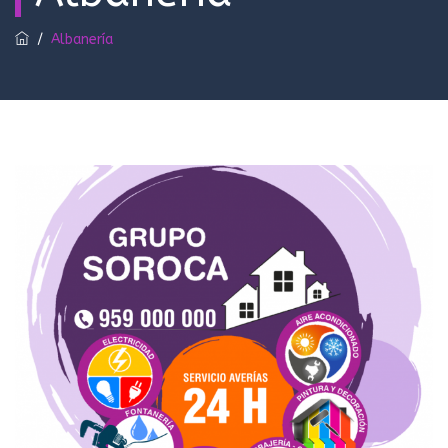
/
Albanería